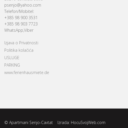
psenjo@yahoo.com
Telefon/Mobitel:
+385 98 900 3531
+385 98 903 7723
WhatsApp,Viber
Izjava o Privatnosti
Politika kolačića
USLUGE
PARKING
www.ferienhausmiete.de
© Apartmani Senjo-Cavtat Izrada:
HocuSvojWeb.com