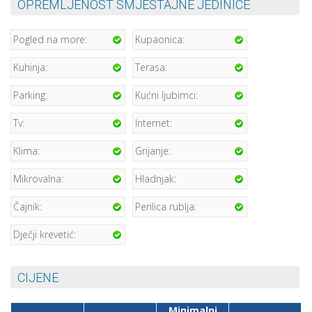
OPREMLJENOST SMJEŠTAJNE JEDINICE
Pogled na more:
Kupaonica:
Kuhinja:
Terasa:
Parking:
Kućni ljubimci:
Tv:
Internet:
Klima:
Grijanje:
Mikrovalna:
Hladnjak:
Čajnik:
Perilica rublja:
Dječji krevetić:
CIJENE
Minimalni