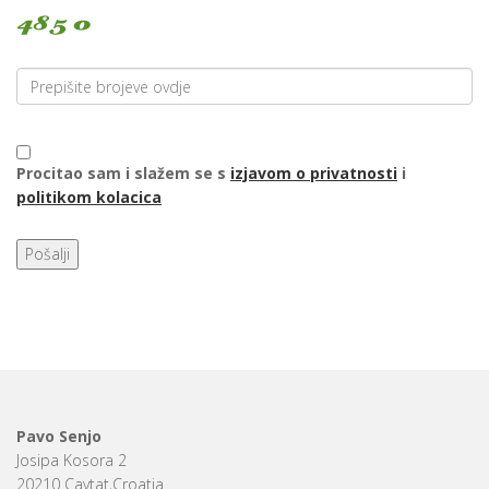
Procitao sam i slažem se s
izjavom o privatnosti
i
politikom kolacica
Pošalji
Pavo Senjo
Josipa Kosora 2
20210 Cavtat,Croatia