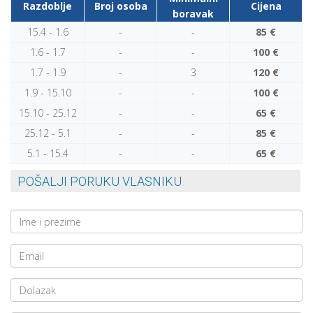
Razdoblje
Broj osoba
Cijena
boravak
15.4 - 1.6
-
-
85 €
1.6 - 1.7
-
-
100 €
1.7 - 1.9
-
3
120 €
1.9 - 15.10
-
-
100 €
15.10 - 25.12
-
-
65 €
25.12 - 5.1
-
-
85 €
5.1 - 15.4
-
-
65 €
POŠALJI PORUKU VLASNIKU