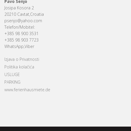
Pavo Senjo
Josipa Kosora 2
20210 Cavtat,Croatia
psenjo@yahoo.com
Telefon/Mobitel:
+385 98 900 3531
+385 98 903 7723
WhatsApp,Viber
Izjava o Privatnosti
Politika kolačića
USLUGE
PARKING
www.ferienhausmiete.de