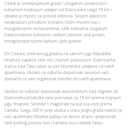
Cavtat je srednjovjekovni gradić s bogatom povijesnom i
kulturnom tradicijom udaljen od Dubrovnika svega 18 km i
idealno je mjesto za provod odmora. Svojom ljepotom,
netaknutom prirodom, kristalno čistim morem kao i
mnogobrojnim restaurantima, caffe barovima, bogatom
tradicionalnom kuhinjom i velikim izborom vina privlači
mnogobrojne turiste tijekom cijele godine..
Do Cavtata, prekrasnog gradića na samom jugu Republike
Hrvatske najlakše ćete stići zračnim prijevozom. Dubrovačka
zračna luka Čilipi nalazi se pet kilometara udaljena od naših
apartmana. Ukoliko se odlučite doputovati avionom vaši
domačini će vam organizirat transfer do naših apartmana.
Ukoliko se odlučite doputovati automobilom, kad stignete do
Dubrovnika produžite vaše putovanje za 18 km prema krajnjem
jugu Hrvatske. Skrenite s magistrale na put koji vodi prema
Cavtatu. Svega 300 m prije ulazka u staru jezgru grada nalaze se
naši apartmani.Obratite pažnju na desnu stranu i prepoznati
ćete parking prostor kao i kamenu kuću obitelji Senjo.