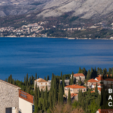
B
A
C
Vo