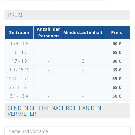
PREIS
Anzahl der
Zeitraum
Mindestaufenhalt
Preis
Personen
15.4 - 1.6
-
-
60 €
1.6 - 1.7
-
-
65 €
1.7 - 1.9
-
3
80 €
1.9 - 15.10
-
-
65 €
15.10 - 25.12
-
-
55 €
25.12 - 5.1
-
-
65 €
5.1 - 15.4
-
-
50 €
SENDEN SIE EINE NACHRICHT AN DEN
VERMIETER