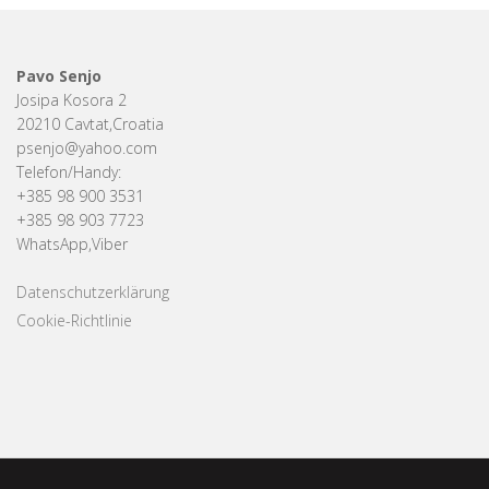
Pavo Senjo
Josipa Kosora 2
20210 Cavtat,Croatia
psenjo@yahoo.com
Telefon/Handy:
+385 98 900 3531
+385 98 903 7723
WhatsApp,Viber
Datenschutzerklärung
Cookie-Richtlinie